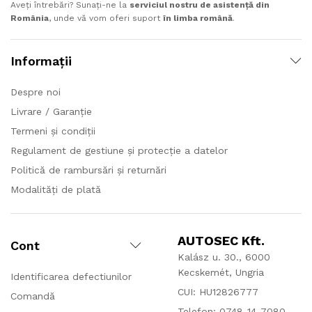
Aveți întrebări? Sunați-ne la
serviciul nostru de asistență din
România
, unde vă vom oferi suport
în limba română
.
Informaţii
Despre noi
Livrare / Garanție
Termeni și condiții
Regulament de gestiune și protecție a datelor
Politică de rambursări și returnări
Modalități de plată
AUTOSEC Kft.
Cont
Kalász u. 30., 6000
Kecskemét, Ungria
Identificarea defectiunilor
CUI: HU12826777
Comandă
Telefon: 0748-14-7080