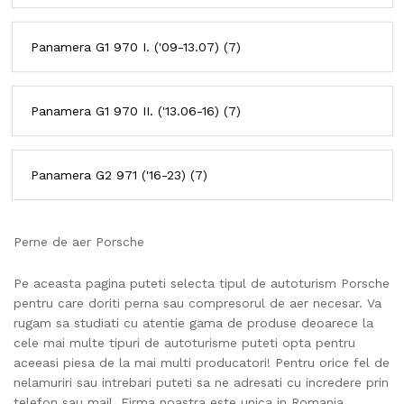
Panamera G1 970 I. ('09-13.07)
(7)
Panamera G1 970 II. ('13.06-16)
(7)
Panamera G2 971 ('16-23)
(7)
Perne de aer Porsche
Pe aceasta pagina puteti selecta tipul de autoturism Porsche
pentru care doriti perna sau compresorul de aer necesar.
Va
rugam sa studiati cu atentie gama de produse deoarece la
cele mai multe tipuri de autoturisme puteti opta pentru
aceeasi piesa de la mai multi producatori!
Pentru orice fel de
nelamuriri sau intrebari puteti sa ne adresati cu incredere prin
telefon sau mail.
Firma noastra este unica in Romania