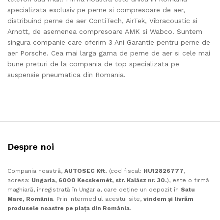
specializata exclusiv pe perne si compresoare de aer,
distribuind perne de aer ContiTech, AirTek, Vibracoustic si
Arnott, de asemenea compresoare AMK si Wabco.
Suntem
singura companie care oferim 3 Ani Garantie pentru perne de
aer Porsche.
Cea mai larga gama de perne de aer si cele mai
bune preturi de la compania de top specializata pe
suspensie pneumatica din Romania.
Despre noi
Compania noastră,
AUTOSEC Kft.
(cod fiscal:
HU12826777
,
adresa:
Ungaria, 6000 Kecskemét, str. Kalász nr. 30.
), este o firmă
maghiară, înregistrată în Ungaria, care deține un depozit în
Satu
Mare, România
. Prin intermediul acestui site,
vindem și livrăm
produsele noastre pe piața din România
.