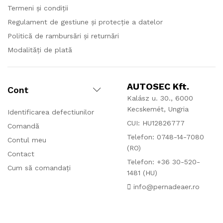
Termeni și condiții
Regulament de gestiune și protecție a datelor
Politică de rambursări și returnări
Modalități de plată
AUTOSEC Kft.
Cont
Kalász u. 30., 6000
Kecskemét, Ungria
Identificarea defectiunilor
CUI: HU12826777
Comandă
Telefon: 0748-14-7080
Contul meu
(RO)
Contact
Telefon: +36 30-520-
Cum să comandați
1481 (HU)
info@pernadeaer.ro