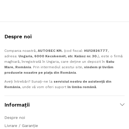
Despre noi
Compania noastră,
AUTOSEC Kft.
(cod fiscal:
HU12826777
,
adresa:
Ungaria, 6000 Kecskemét, str. Kalász nr. 30.
), este o firmă
maghiară, înregistrată în Ungaria, care deține un depozit în
Satu
Mare, România
. Prin intermediul acestui site,
vindem și livrăm
produsele noastre pe piața din România
.
Aveți întrebări? Sunați-ne la
serviciul nostru de asistență din
România
, unde vă vom oferi suport
în limba română
.
Informaţii
Despre noi
Livrare / Garanție